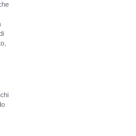
che
a
di
to,
 chi
do