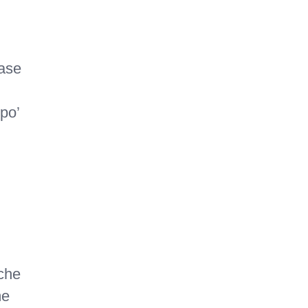
base
po’
che
me