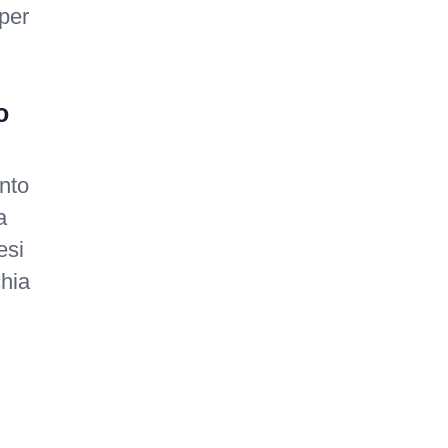
 per
o
nto
a
esi
chia