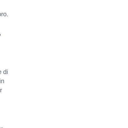
ro.
,
e di
in
r