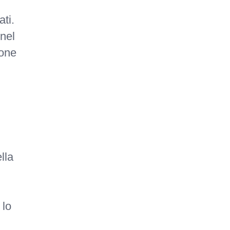
ati.
nel
ione
lla
 lo